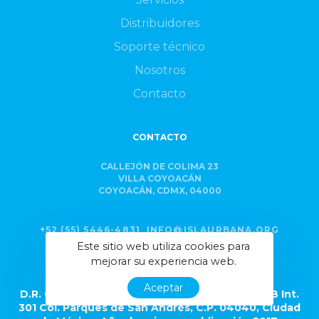
Distribuidores
Soporte técnico
Nosotros
Contacto
CONTACTO
CALLEJÓN DE COLIMA 23
VILLA COYOACÁN
COYOACÁN, CDMX, 04000
+52 (55) 5446-4831
INFO@ISLAURBANA.ORG
Este sitio web utiliza cookies para
mejorar su experiencia web.
Aceptar
D.R. © Solución Pluvial S.A. de C.V., Dakota 45-B Int.
301 Col. Parques de San Andrés, C.P. 04040, Ciudad