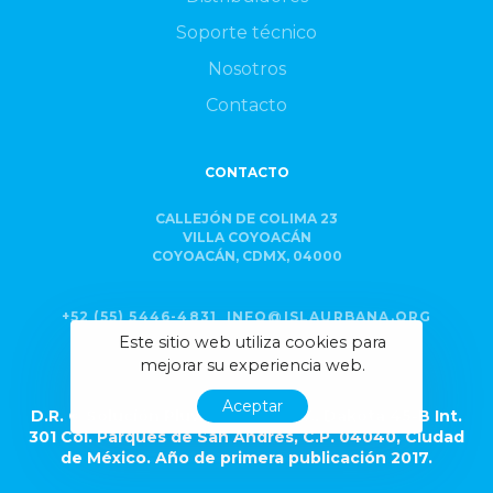
Soporte técnico
Nosotros
Contacto
CONTACTO
CALLEJÓN DE COLIMA 23
VILLA COYOACÁN
COYOACÁN, CDMX, 04000
+52 (55) 5446-4831
INFO@ISLAURBANA.ORG
Este sitio web utiliza cookies para
mejorar su experiencia web.
Aceptar
D.R. © Solución Pluvial S.A. de C.V., Dakota 45-B Int.
301 Col. Parques de San Andrés, C.P. 04040, Ciudad
de México. Año de primera publicación 2017.