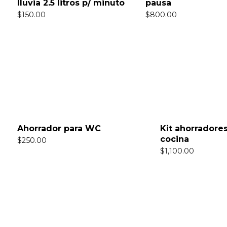
lluvia 2.5 litros p/ minuto
pausa
$
150.00
$
800.00
Ahorrador para WC
Kit ahorradores
cocina
$
250.00
$
1,100.00