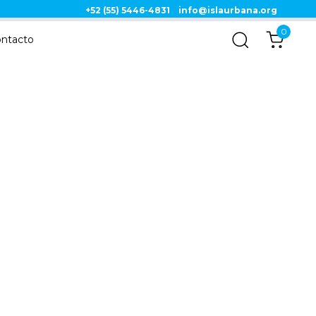
+52 (55) 5446-4831
info@islaurbana.org
0
ntacto