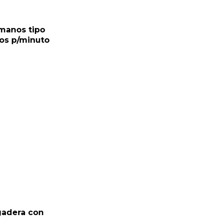
manos tipo
ros p/minuto
gadera con